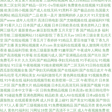
洲区成人
美女黄片免费观看
三级网站视频网
成人日韩精品
日韩福利专区
欧美二区女同
国产精品一区91
小x导航福利
免费黄色在线视频
91原创视
频
欧美日韩小视频
国产成人在线无码
91黑料不
国产极品自拍
岛国最大
色网站
精品无码国产二品
欧美一及片
激情网婷婷
人妖大片
91天堂影视
国产www
成年人伦理片
高清日韩电影
国产尤物视频在线
超碰福利97视
屏
91看片入口
日本国产成人视频
日本日韩欧美在线
黄色资料入口
黄色
网三级毛片
最新黄色av
麻豆影院免费
五月天堂丁香
国产精品水多
福利
所导航
三级视频网站J
51福利影院
丁香五月天av
18日本三级全黄
乱伦天
堂
国产在线短视频
丁香五月丁香婷婷
91精品又
爱豆传媒下载
丁香九月
国产主播
美女网站视频黄
A片com
美女福利在线观看
狼人激情网
伦理片
香港
极品福利导航
黄色三级最新免费
91嫩草国产
午夜成年人网站
免费
国产高清视频
91草莓
丝瓜视频污成人
国产亚洲视品在线
国产玖玖
国产
免费毛不卡片
久久无码
国产精品网络
孕妇无码在线
91手机论坛
91视频
新地址
91日逼
午夜啪视频
91啪水蜜桃网
国产二区无码
91日韩在线观看
西瓜影院视频全集
国产孕妇无码视频
国产在线福利
国产在线日皮片
午夜
神马伦理
毛片网站美女
AV福利激情毛片
黄色网在线播放
91视频免费在
线
91午夜在线
福利在线视频导航
欧美喷潮一区二区
午夜理论片
日本第
二片区
国产免费大片
精品呦视频
日本乱伦高清无码
深夜国产视频
91刺
激视频
日本中文字幕一区
日韩免费精品视频
日本高清v
欧美日韩伦理午
夜
91碰超免费
亚洲色图网站
精品欧美
成人AV在线观看
日本a级在线
干
露脸熟女
在线观看黄色网
成人抖音
爰上碰91
国产美女91视频
国产情侣
片
97人人看
国产三级视频在线
91免费视频精品
国产精品另类
黄色AV网
站人
黄色91福利社
污网址18禁
国产高清不卡二区
成人午夜视频免费
欧