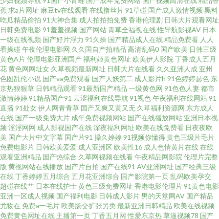
少妇视频导航
91国产小青蛙
国产成年免费网站
国产视频高清在线
精品香
蕉
求a片网址
麻豆tv在线观看
在线撸丝片
91草碰
国产成人激情视频
黑料
站 亚洲色情AV导航 超碰伊人久久 老湿机av 天天天艹 97人人爱 狼友www 午
吃瓜精品偷拍
91大神合集
成人拍拍拍免费
香港伦理剧
日韩大片观看网址
日韩免费电影
91羞羞视频
国产网站
青草全福视在线
性导航影视AV
日本
夜三级影院 WWW曰逼 久久深夜福利 丝袜足交在线 www桃色av 久久97视屏
一级在线视频
国产好片浮力
91久操
国产精品成人在线
精品免费看
人人
看操碰
午夜伦理电影网
久久国自产拍精品
高清乱码0
国产欧美
日韩三级
黄色A片
伦理电影亚洲国产
福利姬黄色网址
欧美伊人影院
丁香成人五月
午夜成人久草视频 超碰色播 美女电影 亚洲成人有码 草草影院韩国 久久不射
花
黄色网网址女
久草视频最新网址
日韩大片在线看
久久亚洲人成
亚州
色图乱伦小说
国产va免费观看
国产人妖第二
成人影片h
91色婷婷瑟色
东
一区 四虎福利影院 97超碰人人在线 男人影音黄总在线 伊人青青 福利社嫩草
京热狠狠草
日韩精品观看
91最新国产精品
一级黄色网
91色色人妻
都市
激情婷婷
91精品国产91
云涩福利在线导航
91视色
午夜福利在线网站
91
直播
91处女
伊人网青青草
国产又爽又黄又无
久草福利资源网
东方成人
一二 欧美性交CBT 最新91视频 国产吃瓜在线 人妻丝袜中文字幕 91拍拍 国产
在线
国产一级免费大片
成年免费视频网站
国产在线播放网站
亚洲日本视
频
淫淫网网
成人影视国产在线
深夜福利网址
欧美在线免费看
日夜夜欧
区丝袜玉足 日韩首页 97乱伦 久草老女合集在线 欧美色女影院 91成人版 国产
美
国产大片中文字幕
国产片91
操久婷婷
91视频你懂得
黄色三级片毛片
免费电影片
日韩欧美爱爱
成人亚洲区
欧美性16
成人色情黄片在线
在线
观看亚洲精品
国产热综合
久草网视频在线看
午夜精品网影院
伦理片完整
精成人品AV 青草操中文字幕 91福利在线观看 国产一区二区11 三级另类激情
版
黄视网站在线播放
国产片自拍
国产在线91
AV亚洲网址
国产经典三级
在线
丁香婷婷五月综合
五月花亚洲综合
国产影院第一页
乱码欧美孕交
99在线视频福利 久久综合青青草 午夜福利宅女 白丝喷水在线 久久精品在线
超碰在线艹
日本在线护士
黄色三级免费网址
香港电影伦理片
91黄色电影
亚洲一区成人视频
国产福利电影
日韩成人影片
男的天堂网AV
国产精品
尤物在
免费a一毛片
欧美肠交扩张另类
最新亚洲日韩精品
欧美在线视频
午夜精品导航 www啪啪 久久午夜无码视频 亚洲另类小说网 国产精品色情网
免费黄色网址在线
主播第一页
丁香五月网
性爱东京热
草逼视频78
国产