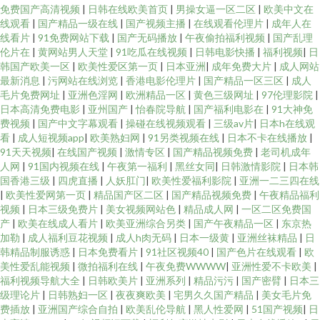
免费国产高清视频
|
日韩在线欧美首页
|
男操女逼一区二区
|
欧美中文在
线观看
|
国产精品一级在线
|
国产视频主播
|
在线观看伦理片
|
成年人在
线看片
|
91免费网站下载
|
国产无码播放
|
午夜偷拍福利视频
|
国产乱理
伦片在
|
黄网站男人天堂
|
91吃瓜在线视频
|
日韩电影快播
|
福利视频
|
日
韩国产欧美一区
|
欧美性爱区第一页
|
日本亚洲
|
成年免费大片
|
成人网站
最新消息
|
污网站在线浏览
|
香港电影伦理片
|
国产精品一区三区
|
成人
毛片免费网址
|
亚洲色淫网
|
欧洲精品一区
|
黄色三级网址
|
97伦理影院
|
日本高清免费电影
|
亚州国产
|
怡春院导航
|
国产福利电影在
|
91大神免
费视频
|
国产中文字幕观看
|
操碰在线视频观看
|
三级av片
|
日本h在线观
看
|
成人短视频app
|
欧美熟妇网
|
91另类视频在线
|
日本不卡在线播放
|
91天天视频
|
在线国产视频
|
激情专区
|
国产精品视频免费
|
老司机成年
人网
|
91国内视频在线
|
午夜第一福利
|
黑丝女同
|
日韩激情影院
|
日本韩
国香港三级
|
四虎直播
|
人妖肛门
|
欧美性爱福利影院
|
亚洲一二三四在线
|
欧美性爱网第一页
|
精品国产区二区
|
国产精品视频免费
|
午夜精品福利
视频
|
日本三级免费片
|
美女视频网站色
|
精品成人网
|
一区二区免费国
产
|
欧美在线成人看片
|
欧美亚洲综合另类
|
国产午夜精品一区
|
东京热
加勒
|
成人福利豆花视频
|
成人h肉无码
|
日本一级黄
|
亚洲丝袜精品
|
日
韩精品制服诱惑
|
日本免费看片
|
91社区视频40
|
国产色片在线观看
|
欧
美性爱乱能视频
|
微拍福利在线
|
午夜免费WWWW
|
亚洲性爱不卡欧美
|
福利视频导航大全
|
日韩欧美片
|
亚洲系列
|
精品污污
|
国产密臂
|
日本三
级理论片
|
日韩熟妇一区
|
夜夜爽欧美
|
宅男久久国产精品
|
美女毛片免
费插放
|
亚洲国产综合自拍
|
欧美乱伦导航
|
黑人性爱网
|
51国产视频
|
日