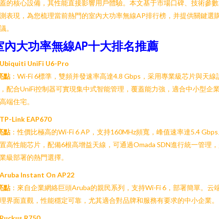
蓋的核心設備，其性能直接影響用戶體驗。本文基于市場口碑、技術參數
測表現，為您梳理當前熱門的室內大功率無線AP排行榜，并提供關鍵選
議。
室內大功率無線AP十大排名推薦
 Ubiquiti UniFi U6-Pro
亮點
：Wi-Fi 6標準，雙頻并發速率高達4.8 Gbps，采用專業級芯片與天線
，配合UniFi控制器可實現集中式智能管理，覆蓋能力強，適合中小型企
高端住宅。
 TP-Link EAP670
亮點
：性價比極高的Wi-Fi 6 AP，支持160MHz頻寬，峰值速率達5.4 Gbp
置高性能芯片，配備6根高增益天線，可通過Omada SDN進行統一管理
業級部署的熱門選擇。
 Aruba Instant On AP22
亮點
：來自企業網絡巨頭Aruba的親民系列，支持Wi-Fi 6，部署簡單。云
理界面直觀，性能穩定可靠，尤其適合對品牌和服務有要求的中小企業。
 Ruckus R750