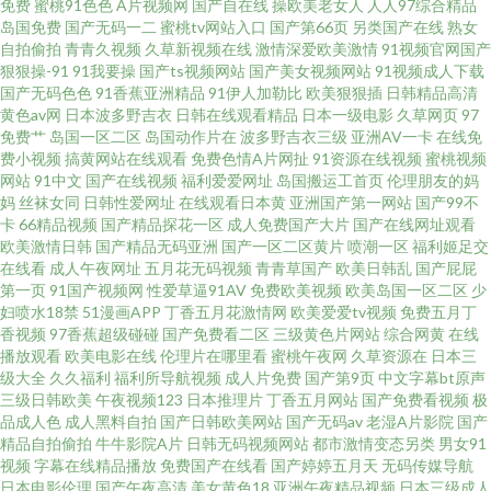
免费
蜜桃91色色
A片视频网
国产自在线
操欧美老女人
人人97综合精品
岛国免费
国产无码一二
蜜桃tv网站入口
国产第66页
另类国产在线
熟女
深夜福利视频网 操操人人 免费在线成人网 在线伦理网站琪琪 国产在线另类
自拍偷拍
青青久视频
久草新视频在线
激情深爱欧美激情
91视频官网国产
狠狠操-91
91我要操
国产ts视频网站
国产美女视频网站
91视频成人下载
天美传果冻制片 www日日日 男女互操 69看片 国产区地址91 日韩人妻无码同
国产无码色色
91香蕉亚洲精品
91伊人加勒比
欧美狠狠插
日韩精品高清
黄色av网
日本波多野吉衣
日韩在线观看精品
日本一级电影
久草网页
97
免费艹
岛国一区二区
岛国动作片在
波多野吉衣三级
亚洲AV一卡
在线免
性 AV涩涩涩 老熟女国产 91专区在线观看 欧美色中色影视 91热视 黄色网址
费小视频
搞黄网站在线观看
免费色情A片网扯
91资源在线视频
蜜桃视频
网站
91中文
国产在线视频
福利爱爱网址
岛国搬运工首页
伦理朋友的妈
666 污视频观看 超碰97干操 欧美人妻BBw 91福利社色 韩国操B视频 天天干
妈
丝袜女同
日韩性爱网址
在线观看日本黄
亚洲国产第一网站
国产99不
卡
66精品视频
国产精品探花一区
成人免费国产大片
国产在线网址观看
欧美激情日韩
国产精品无码亚洲
国产一区二区黄片
喷潮一区
福利姬足交
视频网 操碰在线看 日本操逼片电影 99导航 麻豆陈可心AV 影音先锋变太累别
在线看
成人午夜网址
五月花无码视频
青青草国产
欧美日韩乱
国产屁屁
第一页
91国产视频网
性爱草逼91AV
免费欧美视频
欧美岛国一区二区
少
国产97网 日韩黄色三级影院 99这里 久热精品视频 亚洲天堂综合视频 国产97
妇喷水18禁
51漫画APP
丁香五月花激情网
欧美爱爱tv视频
免费五月丁
香视频
97香蕉超级碰碰
国产免费看二区
三级黄色片网站
综合网黄
在线
播放观看
欧美电影在线
伦理片在哪里看
蜜桃午夜网
久草资源在
日本三
超碰 国产一二三 亚洲黑料区 国产黄色片 婷婷色色悠悠 超碰色色 欧美亚州国
级大全
久久福利
福利所导航视频
成人片免费
国产第9页
中文字幕bt原声
三级日韩欧美
午夜视频123
日本推理片
丁香五月网站
国产免费看视频
极
产 91视频网站豆花 精品人妻密屁91 午夜影院10 丁香久久 日韩有码视频网 超
品成人色
成人黑料自拍
国产日韩欧美网站
国产无码av
老湿A片影院
国产
精品自拍偷拍
牛牛影院A片
日韩无码视频网站
都市激情变态另类
男女91
视频
字幕在线精品播放
免费国产在线看
国产婷婷五月天
无码传媒导航
碰在线人人操 青青草国产播放 97人人舔 久久丝袜足交91 亚洲天堂综合网 豆
日本电影伦理
国产午夜高清
美女黄色18
亚洲午夜精品视频
日本三级成人