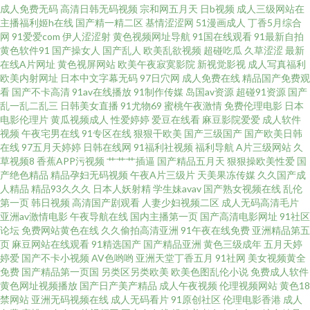
成人免费无码
高清日韩无码视频
宗和网五月天
日b视频
成人三级网站在
日本人妻三级 97蜜桃网 九一麻豆TV 午夜福利视频入口 操人91视频 两性蜜桃
主播福利姬h在线
国产精一精二区
基情涩涩网
51漫画成人
丁香5月综合
网
91爱爱com
伊人涩涩射
黄色视频网址导航
91国在线观看
91最新自拍
黄色软件91
国产操女人
国产乱人
欧美乱欲视频
超碰吃瓜
久草涩涩
最新
午夜剧场 亚洲狼人 福利社黄色 人人干人人操网 91色se 韩国怀旧三级AV 日韩
在线A片网址
黄色视屏网站
欧美午夜寂寞影院
新视觉影视
成人写真福利
欧美内射网址
日本中文字幕无码
97日穴网
成人免费在线
精品国产免费观
欧美色图0p 91曰B 黄色91色情 三级网站在线 97人人妻人人操 加勒比宅男天
看
国产不卡高清
91av在线播放
91制作传媒
岛国av资源
超碰91资源
国产
乱一乱二乱三
日韩美女直播
91尤物69
蜜桃午夜激情
免费伦理电影
日本
电影伦理片
黄瓜视频成人
性爱婷婷
爱豆在线看
麻豆影院爱爱
成人软件
堂 香蕉视频污版 传媒视频播放 欧美亚洲 91久久一 国产无毛 日韩午夜 97色色
视频
午夜宅男在线
91专区在线
狠狠干欧美
国产三级国产
国产欧美日韩
在线
97五月天婷婷
日韩在线网
91福利社视频
福利导航
A片三级网站
久
97综合 精品av在线网站 天天操B网 www视频 久久夜av 亚洲性爱影院 国产视
草视频8
香蕉APP污视频
艹艹艹插逼
国产精品五月天
狠狠操欧美性爱
国
产绝色精品
精品孕妇无码视频
午夜A片三级片
天美果冻传媒
久久国产成
人精品
精品93久久久
日本人妖射精
学生妹avav
国产熟女视频在线
乱伦
频91 日韩在线第47页 av变态另类 久久超踫人人 午夜剧场韩国 肏屄一区二区
第一页
韩日视频
高清国产剧观看
人妻少妇视频二区
成人无码高清毛片
亚洲av激情电影
午夜导航在线
国内主播第一页
国产高清电影网址
91社区
蜜芽成人网站 一道本高清 韩国偷拍免费观看 91色情影院 三级片无码 www91
论坛
免费网站黄色在线
久久偷拍高清亚洲
91午夜在线免费
亚洲精品第五
页
麻豆网站在线观看
91精选国产
国产精品亚洲
黄色三级成年
五月天婷
婷爱
国产不卡小视频
AV色哟哟
亚洲天堂丁香五月
91社网
美女视频黄全
豆花 伦理第一页 伊人A片 东京热床豆 欧美专区日韩专区 91麻豆国产蜜臀 韩
免费
国产精品第一页国
另类区另类欧美
欧美色图乱伦小说
免费成人软件
黄色网址视频播放
国产日产美产精品
成人午夜视频
伦理视频网站
黄色18
日av在线 午夜理论福利 成人香蕉av 欧美丝袜人妖 91九色色窝窝 韩国操人人
禁网站
亚洲无码视频在线
成人无码看片
91原创社区
伦理电影香港
成人