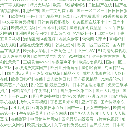
污草莓视频app
|
精品无码秘
|
欧美一级福利网站
|
二区国产在线
|
国产在
线视频网站
|
制服丝袜
|
国产中文免费字幕
|
国产一区二区三
|
日日日日狠
狠干
|
歐美福利一區
|
国产精品福利在线
|
gay片免费观看
|
91香蕉短视频
|
中文字幕免费视频
|
日韩免费视频播放
|
欧美视频在线不卡
|
91国产小
视频
|
欧美极度另类
|
性插图福利影院
|
操逼视频免费瑟瑟
|
久久午夜福
利中的
|
亚洲图片欧美另类
|
青草综合网
|
AV福利一区
|
日本三级
|
丁香
五月天视频
|
激情四房
|
4虎视频
|
在线色欧亚
|
宅宅网伦理片
|
直播福利
在线视频
|
操碰在线免费视频
|
伦理在线网
|
欧美一区二区爱爱
|
国内精
品在线播放
|
欧美私人影院
|
三极黄色毛片
|
亚洲性AV
|
91高清免费视频
|
成人免费的视频
|
欧美性爱网址大全
|
91视频国产
|
亚洲色婷婷婷婷
|
加
勒比天天干
|
三级黄色www
|
午夜福利不卡
|
欧美少妇影院
|
国内一区二
区三区
|
在线播放真实国产
|
欧洲亚洲偷自拍
|
操你啦香蕉
|
岛国精品网
址
|
国产成a人片
|
三级黄网站视频
|
精品不卡
|
成年人电影在线
|
人妖ts
在线
|
欧美日韩福利在线
|
成人欧美日韩
|
国产视频精品
|
91精品论坛
|
欧美艺术片在线
|
乱伦直播
|
最新三级片
|
日本韩国理论电影
|
免费三级孕
妇片
|
日本情欲片
|
午夜福利141
|
国产第一区第二区
|
国产大片电影
|
国
产不卡一区二区
|
理论片免费视频
|
黄色3级毛片
|
亚洲五月网
|
国产精品
手机在线
|
成年人草莓视频
|
丁香五月米奇网
|
亚洲丁香
|
国产传媒京东
传媒
|
小h片免费
|
亚洲欧美日本在线
|
国产一区
|
男女羞羞网站
|
欧美日
韩第一区
|
午夜影院黄片
|
91美女网站
|
国产97人人超碰
|
人人干人人摸
豆花
|
在线影院
|
中国黄色片网站
|
四虎最新在线观看
|
a片黄色视频
|
狼
友av永久网站
|
欧美男女互入
|
久草福利免费在线
|
国产成人无
|
日本高