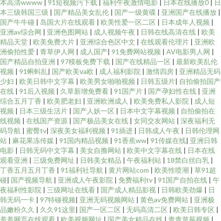
本高清wwww
|
91短视频污下载
|
福利午夜激情电影
|
日本在线播放0
|
日
本三级韩国三级
|
国产精品美女乱伦
|
国产一级黄碟
|
亚洲国产在线播放
|
国产牛牛碰
|
岛国大片在线观看
|
欧美性爱一区二区
|
日本成年人视频
|
亚洲av综合网
|
亚洲色图网站
|
成人视频午夜
|
日韩在线高清在线
|
欧美
精品天堂
|
欧美免费大片
|
亚洲综合色区中文
|
在线观看伦理片
|
亚洲欧
洲偷拍性爱
|
青草伊人网
|
成人国产
|
91免费网站视频
|
AV电影男人网
|
国产精品自拍亚洲
|
97模板免费下载
|
国产在线精品一区
|
最新欧美乱伦
视频
|
91蝌蚪乱
|
国产欧美ⅴa欧
|
成人福利影院
|
激情四房
|
亚洲精品无码
少妇
|
欧美日韩中文字幕
|
欧美男女啪啪视频
|
日韩五级片
|
自拍偷拍国产
在线
|
91后入视频
|
久草新增免费看
|
91国产片
|
国产孕妇性在线
|
亚洲
综合五月丁香
|
欧美肥老妇
|
亚洲欧洲成人
|
欧美免费私人影院
|
成人短
视频
|
日本三级生活片
|
国产人妖一区
|
日本中文字幕视频
|
自拍偷拍在
线视频
|
在线国产资源
|
国产极品美女在线
|
女同交友网站
|
深夜福利无
码导航
|
蜜臀tv
|
深夜美女福利视频
|
91插进
|
日韩成人午夜
|
日韩伦理网
站
|
麻花果冻传媒
|
91国内精品视频
|
91香蕉ww
|
91传媒在线
|
亚洲日韩
电影
|
日韩无码中文字幕
|
美女自撸网站
|
欧美中文字幕在线
|
日本在线
观看亚洲
|
三级免费网址
|
日韩美女精品
|
午夜福利站
|
18禁白丝白乳
|
丁香五月五月丁香
|
91福利社导航
|
黄片网站com
|
欧美性喷潮
|
草91超
碰
|
国产视频导航
|
亚洲成人午夜影院
|
免费福利tv
|
91国产自拍在线
|
午
夜福利性影院
|
三级网址在线看
|
国产成人精品影视
|
日韩欧美劲爆
|
日
韩无码一卡
|
97特碰视频
|
亚洲无码视频网站
|
黄色av免费网站
|
亚洲极
品嫩粉久久
|
久久91这里
|
国产一区二区
|
无码高清二区
|
欧美日韩专区
|
羞羞网页在线观看
|
欧美视频网址
|
国产美女精品在线
|
青青草莓视频
|