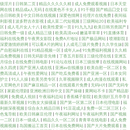
级淫片
|
日韩第二页
|
精品久久久久久精
|
成人免费观看视频
|
日本天堂
网在线
|
精品成a人无码
|
在线黄色不卡女人
|
91干视
|
国产精品囗交
|
综
合日韩欧美
|
中文日韩在线视频
|
深爱色情网
|
伦理片在线免费
|
夜间福
利影视
|
波多野吉衣影视
|
成人富二代短视频
|
三级网站20
|
欧美福利专
区
|
成人毛片女人十八
|
欧美性爱笫一页
|
91九九九
|
欧美日韩另类国产
|
日韩免费一级
|
成人精品三级
|
欧美高清xxx
|
嫩逼草草草
|
91直播体育
|
福利在线免费
|
午夜男女影院
|
免费A片地址
|
国产极品网站
|
喷潮影院
|
深爱激情婷婷网
|
可以看A片的网址
|
人成毛三级片免费
|
久久学生妹
|
国
产自慰福利在线
|
91精品视频一区
|
成年人av
|
91免费福利视频
|
久久精
品免费视频
|
日韩无码影音先锋
|
丁香五月影院
|
三级伦理在线
|
亚洲五
月综合
|
在线免费日韩电影
|
91论坛在线
|
日本三级按摩
|
在线视频网站
|
永久四虎
|
国产亚洲人成在线
|
亚洲av在线播放
|
欧美自慰一区二区
|
免
费高清成人
|
午夜性爱网址
|
国产吃瓜免费看
|
国产亚洲一区
|
日本女同
护士
|
91人人操
|
欧美另类专区
|
久草视频聊天
|
成人肉漫在线观看
|
私
人官网色片
|
国产麻豆精品一区
|
在线观看片免费
|
无码H片
|
国产无码专
区
|
家庭伦理剧
|
亚洲欧洲日韩中文
|
国产操碰
|
黄网站不卡
|
国产精品影
视网
|
免費成人視頻
|
午夜福利总站
|
香蕉橘子影院
|
欧美强奸五月亭亭
|
最新久草视频
|
91熟女大操骚逼
|
国产第一区第二区
|
日本伦理电影
|
福
利姬深夜视频
|
综合永久精品日韩
|
91豆花成人
|
免费一区二区三区
|
小
色鬼导航
|
欧美日韩麻豆伦理
|
午夜福利网址
|
午夜福利男男
|
国产视频
一二区
|
日本一级成人
|
精品久久一区二区
|
青青草在线电影
|
成人免费
视频视频
|
岛国搬运工首页
|
日本在线免费网站
|
国产大片免费观看
|
激