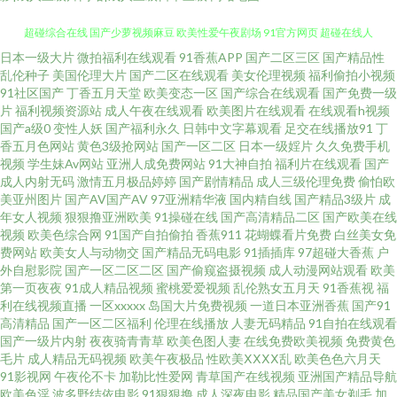
日本一级大片
微拍福利在线观看
91香蕉APP
国产二区三区
国产精品性
91人妻资源 人妖资源网站 国产H版在线观看 欧美韩爆操逼 午夜社区视频 97
乱伦种子
美国伦理大片
国产二区在线观看
美女伦理视频
福利偷拍小视频
91社区国产
丁香五月天堂
欧美变态一区
国产综合在线观看
国产免费一级
超碰综合在线 国产少萝视频麻豆 欧美性爱午夜剧场 91官方网页 超碰在线人
片
福利视频资源站
成人午夜在线观看
欧美图片在线观看
在线观看h视频
国产a级0
变性人妖
国产福利永久
日韩中文字幕观看
足交在线播放91
丁
香五月色网站
黄色3级抢网站
国产一区二区
日本一级婬片
久久免费手机
人看 麻豆91巨炮 午夜日韩AV影院 A片网页 欧美理论片 香蕉视屏 超碰婷婷 男
视频
学生妹Av网站
亚洲人成免费网站
91大神自拍
福利片在线观看
国产
成人内射无码
激情五月极品婷婷
国产剧情精品
成人三级伦理免费
偷怕欧
人天堂去干网 影音先锋亚洲色图 都市激亞洲 青娱乐天天影院 伊人国产性爱
美亚州图片
国产AV国产AV
97亚洲精华液
国内精自线
国产精品3级片
成
年女人视频
狠狠撸亚洲欧美
91操碰在线
国产高清精品二区
国产欧美在线
视频
欧美色综合网
91国产自拍偷拍
香蕉911
花蝴蝶看片免费
白丝美女免
在线 国产精品情侣自拍 欧美日韩日本网 91一道本 国产精福利 日韩综合色图
费网站
欧美女人与动物交
国产精品无码电影
91插插库
97超碰大香蕉
户
外自慰影院
国产一区二区二区
国产偷窥盗摄视频
成人动漫网站观看
欧美
97福利社 国产久久 欧美性爱com 最新超碰97 超碰九七AAA 久久靑青操 午夜
第一页夜夜
91成人精品视频
蜜桃爱爱视频
乱伦熟女五月天
91香蕉视
福
利在线视频直播
一区xxxxx
岛国大片免费视频
一道日本亚洲香蕉
国产91
高清精品
国产一区二区福利
伦理在线播放
人妻无码精品
91自拍在线观看
色片网 国产一二类视频 日屄导航 在线不卡AⅤ 激情另类综合 亚洲色图探花 激
国产一级片内射
夜夜骑青青草
欧美色图人妻
在线免费欧美视频
免费黄色
毛片
成人精品无码视频
欧美午夜极品
性欧美ⅩⅩⅩⅩ乱
欧美色色六月天
情六月天色综合 天天久人艹 福利视频网址导航 欧美激情熟妇 香蕉视频入口
91影视网
午夜伦不卡
加勒比性爱网
青草国产在线视频
亚洲国产精品导航
欧美色淫
波多野结依电影
91狠狠撸
成人深夜电影
精品国产美女剃毛
加