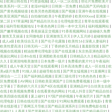
站
|
欧洲日韩在线
|
91资源视频
|
成人一区二区在线
|
理论片免费欧美片
|
欧美系列一区二区
|
老湿69福利
|
日韩第一页免费
|
精品国产无码电影
|
国产黄色视频链接
|
欧美另类色图视频
|
国产视频
|
亚洲午夜在线视频
|
欧美亚洲国产精品
|
自拍偷怕欧美
|
午夜爱婷婷
|
欧美XXXxxx
|
亚洲第一
第二区
|
97草逼网
|
国产精品玖玖玖在
|
伦理电影禁忌
|
青草在线观看视
频
|
福利导航视频地址
|
午夜色色网
|
日韩一本中文无码
|
福利视频网站
|
国产嫩草视频在线
|
香蕉操逼足交视频
|
91香蕉视频网站
|
超碰碰久免费
|
激情叉叉操逼
|
女同微电影
|
亚洲激情五月天
|
伊人五月婷
|
超碰狠狠插
|
成人a级
|
欧美综合五月
|
国产伦子伦露脸
|
欧美性16
|
深夜人妻福利
|
欧美性爱高清
|
日韩无码一二区
|
丁香婷婷五月精品
|
羞羞影院黄
|
国产
视频在线视频
|
精油按摩伦理电影
|
国产在线直播
|
东京热亚洲色图
|
香
蕉操比网站
|
日本h在线
|
亚洲图欧美在线看
|
日韩精品久久
|
精品福利久
久久
|
亚洲清纯唯美激情
|
日本免费一级片
|
免费看的黄片91
|
午夜福利
网页
|
成人午夜天堂
|
国产在线观看网
|
日本高清免费
|
成人一区在线
|
欧
美a级片免费
|
91狼人插
|
超碰导航在线
|
国产男女猛视频
|
91直播网
|
亚
洲综合一二三
|
国产福利精品视频
|
亚洲三级伦理
|
91色色色色
|
欧美一
区免费观看
|
AV网站
|
日韩欧美亚洲国产
|
日韩免费看视频
|
日本一级中
文字幕
|
丁香婷婷六月天
|
国产4区在线观看
|
亚洲精品99
|
白丝美女自慰
在线
|
欧美视频免费看
|
在线看黄色的网站
|
91成人抖音
|
国产精品自拍
|
欧美四级在线观看
|
爰上碰91
|
97国产婷婷视频
|
午夜肏屄片
|
国产免费
伦理电影
|
日韩在线伦理
|
国产在线9
|
91网站免费观看
|
欧美电影r
|
青青
草在线影视
|
丁香网五月导航
|
国产精品亚洲系列
|
日韩免费电影在线
|
超碰97人人香蕉
|
国产草莓精品
|
三级毛片系列播放
|
国产精品极品91
|