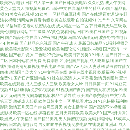
欧美极品电影
日韩成人第一页
国产日韩欧美电影
久久机热
成人午夜网
高潮免费 欧美人妖屄 91ncom处女 成人黄色网 久久伊人av 五月花激情网 97
黄色天堂男人
操视频免费91
日韩中文在线
精品中的精品
97国产精品视
频
91美女在线视频
51欧美
一区精品麻豆经典
国产在线观看资源
波多野
洁衣视频
污网站免费看
特级欧美在线观看
自拍视频91
91艹艹
久草网在
超碰论坛 韩国专区第一夜 日韩欧美一道 91人妻资源 国产AV高清 欧美操B视
线
18福利影院
老司机蜜桃在线
成人精品一区二区
韩日爆乳无码三级
欧
美伦理电影网站
艹艹操操
AV黄色观看网站
日韩欧美在线国产
新91视频
频 91福利网址 国产成人精 欧美sese 亚洲毛片A片黑丝 俺去啦无码专区 欧美
网
国产精品分类在线
97午夜福利视频
岛国AV动作无码
波多野吉依电影
小h片免费
国产精品色色视屏
国产午夜成人
最新日韩精品
91福利视频导
航
欧美喷水影院
91爱爱视频
欧美色图论坛
91榴莲小视频
国产高清一卡
操逼熟妇 www含羞草av 尤物婷婷在线 成人剧场a深夜看 欧美AA毛片 性爱网
新区
国产看片资源
二色吧97资源站
欧美日韩另类0
91华人
国产日韩一区
二区
日本网站在线免费
免费潮喷
91原创国产视频
成人吃瓜福利
国产在
五月天 A片网页 黄色视屏网站 日本婷婷com 91抖音aaa 九九自怕 五月花av网
线9
操碰高清免费视频
午夜电影全集
国产AV无码
人妻系列
爱豆传媒倩女
幽魂
超清国产剧大全
91中文字幕在线
免费在线小视频
吃瓜福利小视频
免费91
国产日产亚洲精品
91社在线高清
人人草香蕉
激情另类图片
亚洲
址 av天堂色情 精东传媒肏屄 色一本道 成人91网站 老司机亚洲精品 午夜福利
欧美在线观看
成人三级成人三级
欧美老女人bb
日日操第一页
91网豆花
视频
91福利剧场
免费影视观看
91视频国产自拍
国产美女在线视频
欧美
2 超碰97久久 老湿机69福利院 香蕉网站入口 a片网站视频 黄色免费链接 日韩
又大
无码四虎
女同激吻视频
极品性爱导航
欧美国产拳交喷奶
中文字幕
第三页
超碰成人影视
欧美日韩中文一区
手机看片1204
91色快播
福利撸
影院
激情五月天国产
综合网五月天
美女主播青草
国产高清不卡视频
四
成人社区 91公司制作传媒 国产在线网址 日本熟妇网站大全 91黄色网 五月丁
虎影视
欧美一区在线
操碰视频
五月天婷婷欧美
欧美大BB
国产福利啪啪
欧洲成人午夜精品
国产精品美乳
男人操蜜桃视频
无码射精网站
18成年人
香成人网站 大香蕉超碰 欧美成人另类综合 亚洲伊人网站 超碰久拍 内射的网
网站
日本高清电影网
男女啪啪午夜视频
免费电影在线观看
亚洲ab
成人