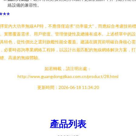
絡設備的兼容性。
***
擇室內大功率無線AP時，不應僅僅追求“功率最大”，而應綜合考慮技術
、實際覆蓋需求、用戶密度、管理便捷性及總擁有成本。上述榜單中的設
具特色，從性價比之選到旗艦性能全覆蓋。建議在購買前明確自身核心需
，必要時咨詢專業網絡工程師，以設計出最匹配的無線網絡解決方案，打
縫、高速的無線體驗。
如若轉載，請注明出處：
http://www.guangdongzikao.com.cn/product/28.html
更新時間：2026-06-18 11:34:20
產品列表