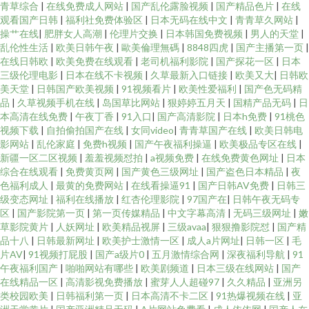
青草综合
|
在线免费成人网站
|
国产乱伦露脸视频
|
国产精品色片
|
在线
观看国产日韩
|
福利社免费体验区
|
日本无码在线中文
|
青青草久网站
|
操艹在线
|
肥胖女人高潮
|
伦理片交换
|
日本韩国免费视频
|
男人的天堂
|
乱伦性生活
|
欧美日韩午夜
|
歐美倫理無碼
|
8848四虎
|
国产主播第一页
|
在线日韩欧
|
欧美免费在线观看
|
老司机福利影院
|
国产探花一区
|
日本
三级伦理电影
|
日本在线不卡视频
|
久草最新入口链接
|
欧美又大
|
日韩欧
美天堂
|
日韩国产欧美视频
|
91视频看片
|
欧美性爱福利
|
国产色无码精
品
|
久草视频手机在线
|
岛国草比网站
|
狠婷婷五月天
|
国精产品无码
|
日
本高清在线免费
|
午夜丁香
|
91入口
|
国产高清影院
|
日本h免费
|
91桃色
视频下载
|
自拍偷拍国产在线
|
女同video
|
青青草国产在线
|
欧美日韩电
影网站
|
乱伦家庭
|
免费h视频
|
国产午夜福利操逼
|
欧美极品专区在线
|
新疆一区二区视频
|
羞羞视频怼拍
|
a视频免费
|
在线免费黄色网址
|
日本
综合在线观看
|
免费黄页网
|
国产黄色三级网址
|
国产盗色日本精品
|
夜
色福利成人
|
最黄的免费网站
|
在线看操逼91
|
国产日韩AV免费
|
日韩三
级变态网址
|
福利在线播放
|
红杏伦理影院
|
97国产在
|
日韩午夜无码专
区
|
国产影院第一页
|
第一页传媒精品
|
中文字幕高清
|
无码三级网址
|
嫩
草影院黄片
|
人妖网址
|
欧美精品视屏
|
三级avaa
|
狠狠撸影院怼
|
国产精
品十八
|
日韩最新网址
|
欧美护士激情一区
|
成人a片网址
|
日韩一区
|
毛
片AV
|
91视频打屁股
|
国产a级片0
|
五月激情综合网
|
深夜福利导航
|
91
午夜福利国产
|
啪啪网站有哪些
|
欧美剧频道
|
日本三级在线网站
|
国产
在线精品一区
|
高清影视免费播放
|
蜜芽人人超碰97
|
久久精品
|
亚洲另
类校园欧美
|
日韩福利第一页
|
日本高清不卡二区
|
91热爆视频在线
|
亚