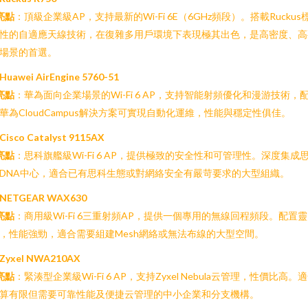
亮點
：頂級企業級AP，支持最新的Wi-Fi 6E（6GHz頻段）。搭載Ruckus
性的自適應天線技術，在復雜多用戶環境下表現極其出色，是高密度、高
場景的首選。
 Huawei AirEngine 5760-51
亮點
：華為面向企業場景的Wi-Fi 6 AP，支持智能射頻優化和漫游技術，
華為CloudCampus解決方案可實現自動化運維，性能與穩定性俱佳。
 Cisco Catalyst 9115AX
亮點
：思科旗艦級Wi-Fi 6 AP，提供極致的安全性和可管理性。深度集成
DNA中心，適合已有思科生態或對網絡安全有嚴苛要求的大型組織。
. NETGEAR WAX630
亮點
：商用級Wi-Fi 6三重射頻AP，提供一個專用的無線回程頻段。配置靈
，性能強勁，適合需要組建Mesh網絡或無法布線的大型空間。
. Zyxel NWA210AX
亮點
：緊湊型企業級Wi-Fi 6 AP，支持Zyxel Nebula云管理，性價比高。
算有限但需要可靠性能及便捷云管理的中小企業和分支機構。