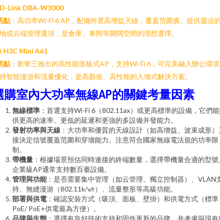
. D-Link DBA-W3000
亮點
：高功率Wi-Fi 6 AP，配備外置高增益天線，覆蓋范圍廣。提供靈活
地或云端管理選項，是倉庫、車間等開闊空間的理想選擇。
. H3C Mini A61
亮點
：新華三推出的高性能面板式AP，支持Wi-Fi 6，可完美融入辦公環
持智能漫游和流量優化，是高顏值、高性能的入墻式解決方案。
選購室內大功率無線AP的關鍵考量因素
無線標準
：首選支持Wi-Fi 6（802.11ax）或更高標準的設備，它們
供更高的速率、更低的延遲和更強的多設備并發能力。
發射功率與天線
：大功率和優質的天線設計（如高增益、波束成形）
接決定信號覆蓋范圍和穿墻能力。注意符合國家無線電法規的功率限
制。
帶機量
：根據場景預估同時連接的終端數量，選擇帶機量合適的型號
企業級AP通常支持數百臺設備。
管理與功能
：是否需要集中管理（如云管理、獨立控制器）、VLAN
持、無縫漫游（802.11k/v/r）、流量整形等高級功能。
部署與供電
：確認安裝方式（吸頂、面板、壁掛）和供電方式（標準
PoE/ PoE+供電最為方便）。
品牌與生態
：選擇有良好技術支持和固件更新的品牌，并考慮與現有