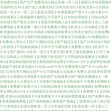
清免费在线
|
国产日产免费高清
|
精品高潮一区二区
|
最新日本在线视频
|
宅福利吃瓜AV
|
国产成人免费无码
|
日韩另类专区
|
欧美另类tv
|
岛国在
线观一区
|
91一区二区
|
家庭伦理剧
|
免费观看国产黄片
|
人妖夫妻
|
91
自拍视屏
|
三级视频网
|
激情五月天国产
|
日本的伦理电影
|
日韩在线高
清在线
|
国产熟女出轨91
|
美国另类视频人妖
|
福利在线影院
|
成人三级
免费电影
|
青青操撸一撸
|
日本免费看片网站
|
欧美女人与动物交
|
亚洲
欧美偷拍自拍
|
日本女同电影
|
狠狠操夜夜爽
|
日韩美女肏屄
|
在线免费
|
午夜剧场伦理片
|
福利导航视频地址
|
午夜鲁丝无码视频
|
91免费版黄片
|
免费成人理论片
|
国产91网站在线
|
国产精品玉足
|
国产日韩丝袜
|
强奸
少妇影院
|
97超碰操操操
|
日本中文字幕电影
|
免费看片地址
|
欧美不卡
日本
|
国产福利tv
|
欧美一及片
|
另类天亚
|
黄色三级在线播放
|
日本三级
毛
|
日韩成人伦理电影
|
亚洲图片欧美国产
|
宅男福利在线播放
|
免费福
利tv
|
探花精品福利在线
|
激情婷婷综合网
|
日韩site:
|
护士波多野在线看
|
超碰干操
|
欧美色频
|
91自拍com
|
91毛片免费观看
|
国产不卡a
|
欧美1
页
|
日本伦理片网站
|
国产中文字幕电影
|
在线看片免费人成
|
欧美性爱资
源站
|
日韩精品伦理电影
|
福利国产在线观看
|
国产激情免费播放
|
一级
日韩电影
|
久久黄色A片
|
另类图片操操操
|
日韩在线不卡免费
|
性潮喷水
视频
|
免费看片影视大全
|
日韩精品推荐
|
亚洲偷拍在线视频
|
免费操碰
|
美女网站黄a大全
|
中国韩国日本高清
|
欧美日韩五区
|
免费爽片
|
女同按
摩
|
亚洲AA在线观看
|
午夜免费看片
|
午夜福利爱爱视频
|
国产免费午夜a
|
香蕉视频免费版
|
国产福利啪啪
|
香蕉国产视频
|
三级黄韩日本三级
|
国
产日本韩国
|
亚洲日韩欧美一区
|
日本福利导航
|
欧美在线一区
|
成人三