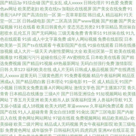
国产精品3p
91综合碰
国产乱女乱
成人xxxxx
日韩伦理片
91色爱
免费黄
色av网址
欧美肥老妇
欧美在线tv
加勒比在线视屏
国产美女在线免费
91
香蕉污APP
国产高清自拍一区
第一页草草影院
韩日成人
精品福利
91天
堂一区二区
日韩a级电影
国产二区高清
国产www视频
国产粉嫩
国产男女
猛视频
91社在线看
欧美日韩黄色片
变态另态另类2
91李宗精品
黑丝袜自
慰喷水
乱伦五月
国产无码网站
三级无毒免费
青青草51
91丝袜在线
91九
色在线观看
91插
成人中文字幕免费
成年人网站视频
免费在线影院
日本
欧美第一页
国产ts在线观看
午夜影院国产在线
91操在线观看
日韩在线播
放视频
成人大片一级天天
内射性爱网址大全
欧美社区第一页
欧美在线视
频播放
91视频污污污
超碰在线公开
AV蜜桃吃瓜
日本欧美在线看
国产精
选免费视频
国产精品91视频
69热最新网址
无码白丝强行免费
激情影院
日韩
久草123
福利欧美在线
成人片无码
日韩成人极品视频
国产在线诱惑
乱人xxxxx
超黄无码
三级黄色图片
91免费看视频
精品午夜福利网
精品亚
洲成a人
国产精品萌白酱
日本理论
91操电影
91一区
成人精品无
91国产
小视频
日韩美女免费直播
A片网站网址
激情文学色
国产主播第37页
青久
青青
日本精品在线播放
三级A片
国产日韩亚洲综合
91短视频网站
欧美骚
网站
丁香五月天亚洲
欧美大粗吊人妖
深夜福利亚洲
人兽福利导航
91叉
叉操小骚逼
成人18视频
欧美大鸡吧
草逼wwww
久草福利免费试看
岛国
国产在线
91人人超碰青青
美女白丝18禁
91肏比
国产三区电影
国产内射
后入在线
黄色网址网站网址
97超在线视
免费视频网站
精品欧美精品v
欧
美操碰
欧美二级片网址
精品成人无码视频
男女午夜福利影院
欧美三级电
影
免费黄色网址
成年版快手
日韩福利无码
四虎四房
亚洲AV在线豆花
亚