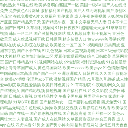
勒比熟女
91碰在线
欧美裸模
萌白酱国产一区
美国一级AV
国产人在线成
97视屏91 国产AB高清 免费一卡二卡 天天日天天干少妇 91淫淫影院 福利夜
免费
免费黄色A片网址
微拍福利国产视频
国产人成无码视频
国产原创区
色花堂
在线免费黄A片
久草福利
乱伦家庭
成人午夜免费视频
人妖射精
国
导航 日韩A三级 69福利影院 超碰人人干人人摸 玖玖av影院 日韩综合网 91人
产屁屁
国产精品天干天
国产精品午夜一区
中文字幕无码人妻
日本不卡二
区
国产日韩91
久草福利视频网
91日日夜夜91
超碰碰天天操
91草草酒店
视频
韩日一区二区
国产激情视频网站
成人视频日本
茄子视频污
亚洲色
妻网 成人av伊人网 久操婷婷福利姬 日日夜夜看毛片 91大香蕉伊人 狠狠干快
欲天天
成人丝瓜视频下载
日韩逼网
精东传媒入口
黄wwww色
香港伦理
电影在线
成人影院在线播放
欧美足交一区二区
91视频电影
另类四虎
亚
播 日本岛国大片 91全国精品 国产自拍第六页 欧美亚洲色的图 自尉视频软件
洲东京热
国产不卡在线
91九色视频
日本天堂视频导航
日本三级光棍影院
91大神精品
欧美怡红院院二区
爱豆传媒观看网站
综合日韩欧美
草逼网首
页
国产日韩精品91
91视频网站在线
69性影院
福利资源在线
91自拍最新
大香蕉大香蕉蜜 蜜桃视频黑料网 五月天午夜性爱 AV宅配站 狠狠撸视频大导
网址
青青草国产成人
黄色岛国网站
欧美一xxxxx
欧美gayv
91色情激情网
中国韩国日本高清
国产国产一区
亚洲欧洲成人
日韩在线
久久国产影视综
航 天堂激情 91探花一区在线 狼友av电影 深夜影院老司机 91人体 海角乳抡 人
合
欧美69潮喷
伦理片app下载
激情视频国产精品
91草莓久草超碰
成人性
爱aa影院
欧美性爱插插
欧美日韩色黄片
91草莓影院
午夜电影网久久
国
产丝袜美女
国产精彩视频
操碰视屏
国产福利在线
91久久影院
免费日韩
人97 伊人在线成人av 白丝足交自慰 黄色激情久久 97欧美理论件 韩国黄色av
电影
日韩成人影视
欧美精品性交
午夜宅男免费
另类亚洲色情
家庭乱伦
理电影
91草B草B视频
国产精品熟女一
国产巨乳在线观看
四虎免费91
国
青娱乐聚色伦 亚洲五月花社区 WWW浮力COM 久草手机在线视频 熟妇视频
内精品无码短片
超碰成人操操
欧美猛交视频
西瓜影院在线观看
欧美做受
日韩
国产在线一
国产原创视频在线
国产视频高清
国产丝袜一区
黄色av
网址大全
人妻乱视
国产成人在线网站
久草视频资源站
综合五月香
成人
91 91社区免费视频 国产传媒第四页 色五月激情综合网 91伪娘在线播放 国产
app在线
四虎试看
91男女
国产男小鲜肉同
福利影院网站
激情五月天色色