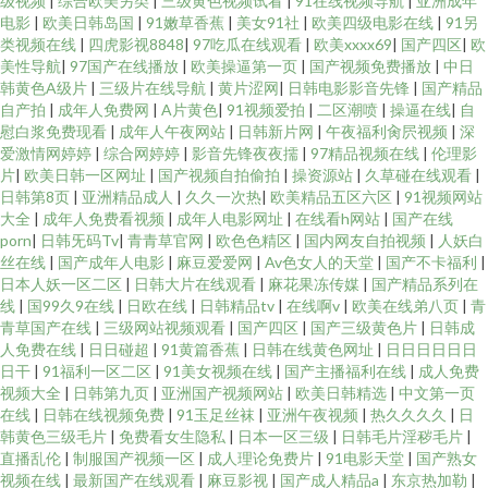
级视频
|
综合欧美另类
|
三级黄色视频试看
|
91在线视频导航
|
亚洲成年
电影
|
欧美日韩岛国
|
91嫩草香蕉
|
美女91社
|
欧美四级电影在线
|
91另
类视频在线
|
四虎影视8848
|
97吃瓜在线观看
|
欧美xxxx69
|
国产四区
|
欧
美性导航
|
97国产在线播放
|
欧美操逼第一页
|
国产视频免费播放
|
中日
韩黄色A级片
|
三级片在线导航
|
黄片涩网
|
日韩电影影音先锋
|
国产精品
自产拍
|
成年人免费网
|
A片黄色
|
91视频爱拍
|
二区潮喷
|
操逼在线
|
自
慰白浆免费现看
|
成年人午夜网站
|
日韩新片网
|
午夜福利肏屄视频
|
深
爱激情网婷婷
|
综合网婷婷
|
影音先锋夜夜擩
|
97精品视频在线
|
伦理影
片
|
欧美日韩一区网址
|
国产视频自拍偷拍
|
操资源站
|
久草碰在线观看
|
日韩第8页
|
亚洲精品成人
|
久久一次热
|
欧美精品五区六区
|
91视频网站
大全
|
成年人免费看视频
|
成年人电影网址
|
在线看h网站
|
国产在线
porn
|
日韩旡码Tv
|
青青草官网
|
欧色色精区
|
国内网友自拍视频
|
人妖白
丝在线
|
国产成年人电影
|
麻豆爱爱网
|
Av色女人的天堂
|
国产不卡福利
|
日本人妖一区二区
|
日韩大片在线观看
|
麻花果冻传媒
|
国产精品系列在
线
|
国99久9在线
|
日欧在线
|
日韩精品tv
|
在线啊v
|
欧美在线弟八页
|
青
青草国产在线
|
三级网站视频观看
|
国产四区
|
国产三级黄色片
|
日韩成
人免费在线
|
日日碰超
|
91黄篇香蕉
|
日韩在线黄色网址
|
日日日日日日
日干
|
91福利一区二区
|
91美女视频在线
|
国产主播福利在线
|
成人免费
视频大全
|
日韩第九页
|
亚洲国产视频网站
|
欧美日韩精选
|
中文第一页
在线
|
日韩在线视频免费
|
91玉足丝袜
|
亚洲午夜视频
|
热久久久久
|
日
韩黄色三级毛片
|
免费看女生隐私
|
日本一区三级
|
日韩毛片淫秽毛片
|
直播乱伦
|
制服国产视频一区
|
成人理论免费片
|
91电影天堂
|
国产熟女
视频在线
|
最新国产在线观看
|
麻豆影视
|
国产成人精品a
|
东京热加勒
|