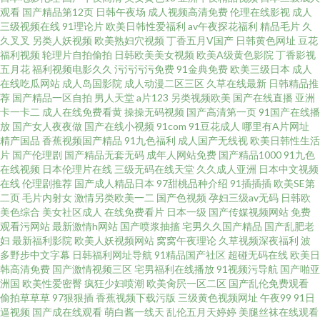
观看
国产精品第12页
日韩午夜场
成人视频高清免费
伦理在线影视
成人
花18在线网页 日本人妻字幕 超碰99在线老妇 日本Aa 变态另类导航 人人操夜
三级视频在线
91理论片
欧美日韩性爱福利
av午夜探花福利
精品毛片
久
久叉叉
另类人妖视频
欧美熟妇穴视频
丁香五月V国产
日韩黄色网址
豆花
福利视频
轮理片自拍偷拍
日韩欧美美女视频
欧美A级黄色影院
丁香影视
夜爽 91主站色色
五月花
福利视频电影久久
污污污污免费
91金典免费
欧美三级日本
成人
在线吃瓜网站
成人岛国影院
成人动漫二区三区
久草在线最新
日韩精品推
荐
国产精品一区自拍
男人天堂
a片123
另类视频欧美
国产在线直播
亚洲
卡一卡二
成人在线免费看黄
操操无码视频
国产高清第一页
91国产在线播
放
国产女人夜夜做
国产在线小视频
91com
91豆花成人
哪里有A片网址
精产国品
香蕉视频国产精品
91九色福利
成人国产无线视
欧美日韩性生活
片
国产伦理剧
国产精品无套无码
成年人网站免费
国产精品1000
91九色
在线视频
日本伦理片在线
三级无码在线天堂
久久成人亚洲
日本中文视频
在线
伦理剧推荐
国产成人精品日本
97甜桃品种介绍
91插插插
欧美SE第
二页
毛片内射女
激情另类欧美一二
国产色视频
孕妇三级av无码
日韩欧
美色综合
美女社区成人
在线免费看片
日本一级
国产传媒视频网站
免费
观看污网站
最新激情h网站
国产喷浆抽搐
宅男久久国产精品
国产乱肥老
妇
最新福利影院
欧美人妖视频网站
窝窝午夜理论
久草视频深夜福利
波
多野步中文字幕
日韩福利网址导航
91精品国产社区
超碰无码在线
欧美日
韩高清免费
国产激情视频三区
宅男福利在线播放
91视频污导航
国产啪亚
洲国
欧美性爱密臀
疯狂少妇喷潮
欧美肏屄一区二区
国产乱伦免费观看
偷拍草草草
97狠狠插
香蕉视频下载污版
三级黄色视频网址
午夜99
91日
逼视频
国产成在线观看
萌白酱一线天
乱伦五月天婷婷
美腿丝袜在线观看