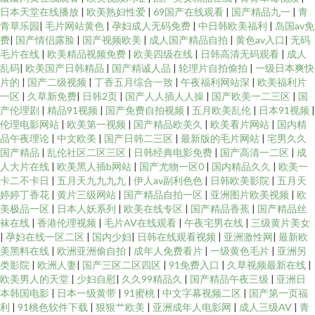
日本天堂在线播放
|
欧美熟妇性爱
|
69国产在线观看
|
国产精品九一
|
青
青草乐园
|
毛片网站黄色
|
孕妇成人无码免费
|
中日韩欧美福利
|
岛国av免
费
|
国产情侣露脸
|
国产视频欧美
|
成人国产精品自拍
|
黄色av入口
|
无码
毛片在线
|
欧美精品视频免费
|
欧美四级在线
|
日韩高清无码观看
|
成人
乱码
|
欧美国产日韩精品
|
国产精诚人品
|
轮理片自拍偷拍
|
一级日本爽快
片的
|
国产二级视频
|
丁香五月综合一致
|
午夜福利网站深
|
欧美福利片
一区
|
久草新免费
|
日韩2页
|
国产人人插人人操
|
国产欧美一二三区
|
国
产伦理剧
|
精品91视频
|
国产免费自拍视频
|
五月欧美乱伦
|
日本91视频
|
伦理电影网站
|
欧美第一视频
|
国产精品欧美久
|
欧美看片网站
|
国内精
品午夜理论
|
中文欧美
|
国产日韩二三区
|
最新版的毛片网站
|
宅男久久
国产精品
|
乱伦社区二区三区
|
日韩经典电影免费
|
国产高清一二区
|
成
人大片在线
|
欧美黑人插b网站
|
国产尤物一区0
|
国内精品久久
|
欧美一
卡二不卡日
|
五月天九九九九
|
伊人av副利色色
|
日韩欧美影院
|
五月天
婷婷丁香花
|
黄片三级网站
|
国产精品自拍一区
|
亚洲图片欧美视频
|
欧
美极品一区
|
日本人妖系列
|
欧美在线专区
|
国产精品香蕉
|
国产精品丝
袜在线
|
香港伦理视频
|
毛片AV在线观看
|
午夜宅男在线
|
三级黄片美女
|
孕妇在线一区二区
|
国内少妇
|
日韩在线观看视频
|
亚洲激性网
|
最新欧
美黑料在线
|
欧洲亚洲偷自拍
|
成年人免费看片
|
一级黄色毛片
|
亚洲另
类影院
|
欧洲人妻
|
国产三区二区四区
|
91免费入口
|
久草视频最新在线
|
欧美男人的天堂
|
少妇自慰
|
久久99精品久
|
国产精品午夜三级
|
亚洲日
本韩国电影
|
日本一级黄带
|
91蜜桃
|
中文字幕视频二区
|
国产第一页福
利
|
91桃色软件下载
|
狠狠艹欧美
|
亚洲成年人电影网
|
成人三级AV
|
青