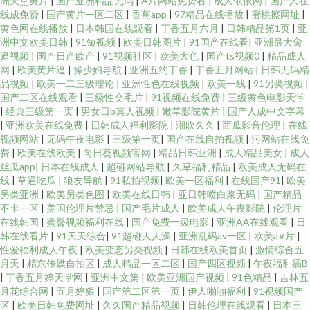
洲天堂黄片
|
国产亚洲精品无码
|
A片网站免费看
|
成人依依网
|
国产人在
线成免费
|
国产黄片一区二区
|
香蕉app
|
97精品在线播放
|
蜜桃擦网址
|
黄色网在线播放
|
日本韩国在线观看
|
丁香五月六月
|
日韩精品第1页
|
亚
洲中文欧美日韩
|
91短视频
|
欧美日韩图片
|
91国产在线看
|
亚洲最大肏
逼视频
|
国产日产欧产
|
91视频社区
|
欧美大色
|
国产ts视频0
|
精品成人
网
|
欧美黄片逼
|
操少妇导航
|
亚洲五约丁香
|
丁香五月网站
|
日韩无码精
品视频
|
欧美一二三级理论
|
亚洲性色在线视频
|
欧美一线
|
91另类视频
|
国产二区在线观看
|
三级性交毛片
|
91视频在线免费
|
三级黄色电影天堂
|
经典三级第一页
|
男女日b真人视频
|
嫩草影院黄片
|
国产人成中文字幕
|
亚洲欧美在线免费
|
日韩成人福利影院
|
潮吹久久
|
西瓜影音伦理
|
在线
视频网站
|
无码午夜电影
|
三级第一页
|
国产在线自拍视频
|
污网站在线免
费
|
欧美在线欧美
|
向日葵视频官网
|
精品日韩亚洲
|
成人精品美女
|
成人
丝瓜app
|
日本在线成人
|
超碰网站导航
|
久草福利精品
|
欧美成人无码在
线
|
草逼吃瓜
|
狼友导航
|
91私拍视频
|
欧美一区福利
|
在线国产91
|
欧美
另类亚洲
|
欧美另类色图
|
欧美在线日韩
|
亚日韩喷白浆无码
|
国产精品
不卡一区
|
美国伦理片禁忌
|
国产毛片成人
|
欧美成人午夜影院
|
伦理片
在线韩国
|
蜜臀视频福利在线
|
国产免费一级电影
|
亚洲AA在线观看
|
日
韩在线看片
|
91天天综合
|
91超碰人人澡
|
亚洲乱码av一区
|
欧美a∨片
|
性爱福利成人午夜
|
欧美变态另类视频
|
日韩在线欧美首页
|
激情综合五
月天
|
精东传媒自拍区
|
成人精品一区二区
|
国产四区视频
|
午夜福利插B
|
丁香五月婷天堂网
|
亚洲中文第
|
欧美亚洲国产视频
|
91色精品
|
吉林五
月花综合网
|
五月婷狠
|
国产第二区第一页
|
伊人啪啪福利
|
91视频国产
区
|
欧美日韩免费网址
|
久久国产精品视频
|
日韩伦理在线观看
|
日本三