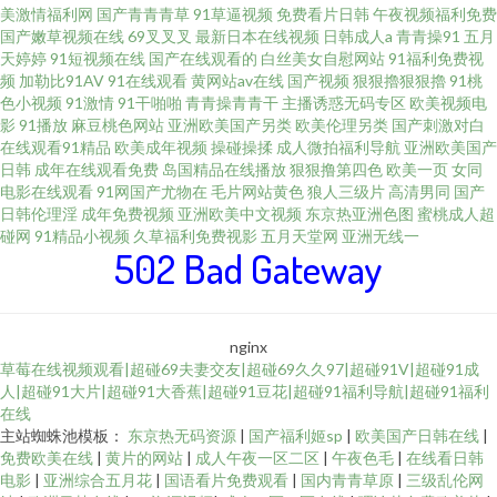
美激情福利网
国产青青青草
91草逼视频
免费看片日韩
午夜视频福利免费
国产嫩草视频在线
69叉叉叉
最新日本在线视频
日韩成人a
青青操91
五月
天婷婷
91短视频在线
国产在线观看的
白丝美女自慰网站
91福利免费视
频
加勒比91AV
91在线观看
黄网站av在线
国产视频
狠狠擼狠狠擼
91桃
色小视频
91激情
91干啪啪
青青操青青干
主播诱惑无码专区
欧美视频电
影
91播放
麻豆桃色网站
亚洲欧美国产另类
欧美伦理另类
国产刺激对白
在线观看91精品
欧美成年视频
操碰操揉
成人微拍福利导航
亚洲欧美国产
日韩
成年在线观看免费
岛国精品在线播放
狠狠撸第四色
欧美一页
女同
电影在线观看
91网国产尤物在
毛片网站黄色
狼人三级片
高清男同
国产
日韩伦理淫
成年免费视频
亚洲欧美中文视频
东京热亚洲色图
蜜桃成人超
碰网
91精品小视频
久草福利免费视影
五月天堂网
亚洲无线一
502 Bad Gateway
nginx
草莓在线视频观看|超碰69夫妻交友|超碰69久久97|超碰91V|超碰91成
人|超碰91大片|超碰91大香蕉|超碰91豆花|超碰91福利导航|超碰91福利
在线
主站蜘蛛池模板：
东京热无码资源
|
国产福利姬sp
|
欧美国产日韩在线
|
免费欧美在线
|
黄片的网站
|
成人午夜一区二区
|
午夜色毛
|
在线看日韩
电影
|
亚洲综合五月花
|
国语看片免费观看
|
国内青青草原
|
三级乱伦网